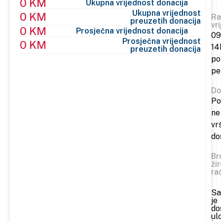
0 KM
Ukupna vrijednost donacija
Ukupna vrijednost
0 KM
Ra
preuzetih donacija
vr
0 KM
Prosječna vrijednost donacija
09
Prosječna vrijednost
0 KM
14
preuzetih donacija
po
pe
Do
Po
ne
vr
do
Br
ži
ra
Sa
je
do
ul