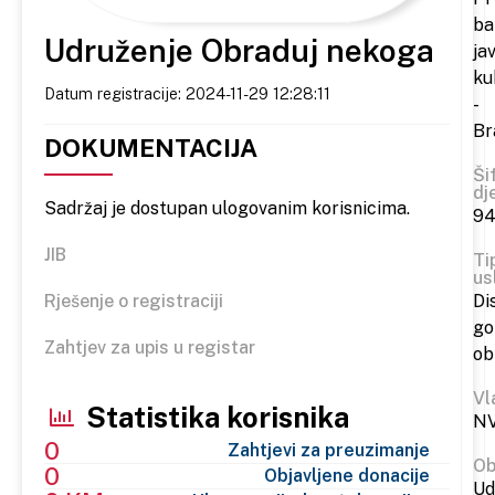
ba
Udruženje Obraduj nekoga
ja
ku
Datum registracije: 2024-11-29 12:28:11
-
Br
DOKUMENTACIJA
Ši
dj
Sadržaj je dostupan ulogovanim korisnicima.
94
JIB
Ti
us
Rješenje o registraciji
Di
go
Zahtjev za upis u registar
ob
Vl
Statistika korisnika
N
0
Zahtjevi za preuzimanje
Ob
0
Objavljene donacije
Ud