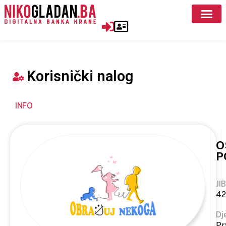
Korisnički nalog
INFO
O
P
JIB
42
Dj
Pr