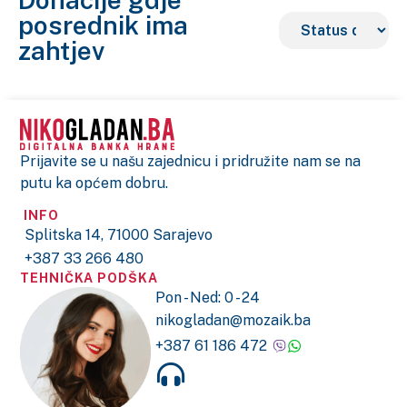
posrednik ima
zahtjev
Prijavite se u našu zajednicu i pridružite nam se na
putu ka općem dobru.
INFO
Splitska 14, 71000 Sarajevo
+387 33 266 480
TEHNIČKA PODŠKA
Pon - Ned: 0 - 24
nikogladan@mozaik.ba
+387 61 186 472