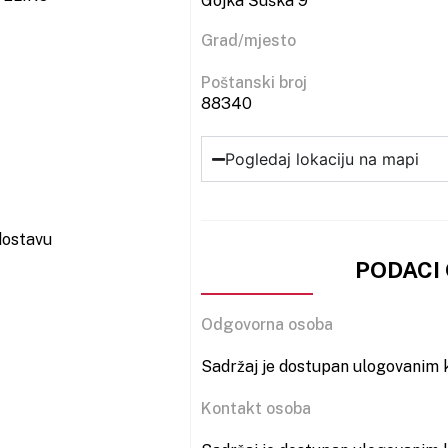
Gojka Šuška 9
Grad/mjesto
Poštanski broj
88340
Pogledaj lokaciju na mapi
dostavu
PODACI
Odgovorna osoba
Sadržaj je dostupan ulogovanim k
Kontakt osoba