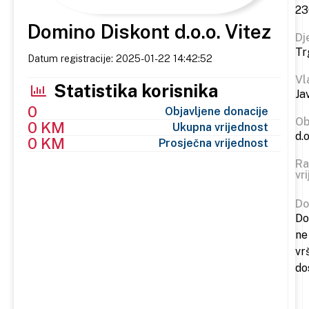
23
Domino Diskont d.o.o. Vitez
Dj
Tr
Datum registracije: 2025-01-22 14:42:52
Vl
Statistika korisnika
Ja
0
Objavljene donacije
Ob
0 KM
Ukupna vrijednost
d.o
0 KM
Prosječna vrijednost
Ra
vr
Do
Do
ne
vr
do