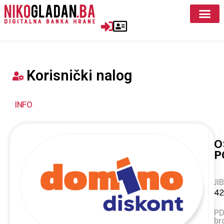
Korisnički nalog
INFO
O
P
JIB
42
P
br