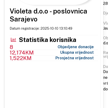
28
Violeta d.o.o - poslovnica
Dj
Sarajevo
Vl
Ja
Datum registracije: 2025-10-10 13:10:49
Ob
Statistika korisnika
d.o
8
Objavljene donacije
12,174KM
Ukupna vrijednost
Ra
vr
1,522KM
Prosječna vrijednost
Do
Do
ne
vr
do