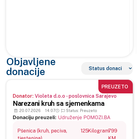
Objavljene
donacije
PREUZETO
Donator:
Violeta d.o.o - poslovnica Sarajevo
Narezani kruh sa sjemenkama
20.07.2026
14:07
Status: Preuzeto
Donaciju preuzeli:
Udruženje POMOZI.BA
Pšenica (kruh, peciva,
125
Kilogram
799
tjestenina),
,
KM