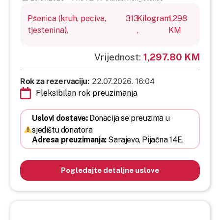
Pšenica (kruh, peciva,
313
Kilogram
1,298
tjestenina),
,
KM
Vrijednost:
1,297.80 KM
Rok za rezervaciju:
22.07.2026. 16:04
Fleksibilan rok preuzimanja
Uslovi dostave:
Donacija se preuzima u
sjedištu donatora
Adresa preuzimanja:
Sarajevo,
Pijačna 14E,
Pogledajte detaljne uslove