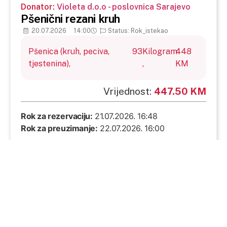
Donator:
Violeta d.o.o - poslovnica Sarajevo
Pšenični rezani kruh
20.07.2026
14:00
Status: Rok_istekao
Pšenica (kruh, peciva,
93
Kilogram
448
tjestenina),
,
KM
Vrijednost:
447.50 KM
Rok za rezervaciju:
21.07.2026. 16:48
Rok za preuzimanje:
22.07.2026. 16:00
Uslovi dostave:
Donacija se preuzima u
sjedištu donatora
Adresa preuzimanja:
Sarajevo,
Pijačna 14E,
Pogledajte detaljne uslove