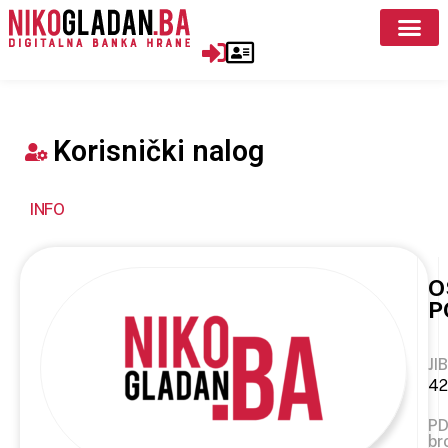
Korisnički nalog
INFO
O
P
JIB
42
P
br