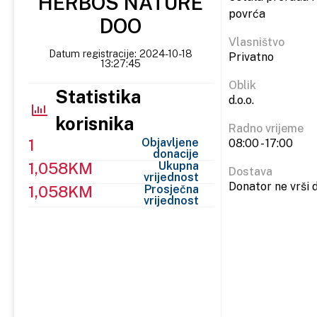
"HERBOS NATURE"
povrća
DOO
Vlasništvo
Datum registracije: 2024-10-18
Privatno
13:27:45
Oblik
Statistika
d.o.o.
korisnika
Radno vrijeme
1
Objavljene
08:00 - 17:00
donacije
1,058KM
Ukupna
Dostava
vrijednost
Donator ne vrši 
1,058KM
Prosječna
vrijednost