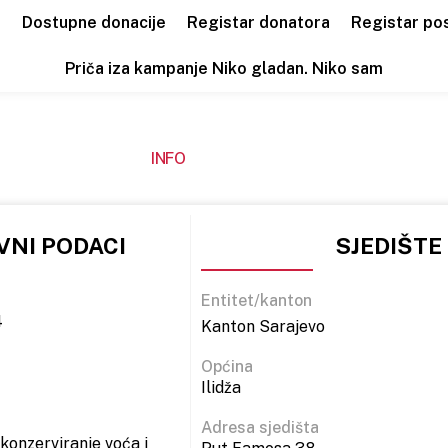
a
Dostupne donacije
Registar donatora
Registar po
Priča iza kampanje Niko gladan. Niko sam
INFO
NI PODACI
SJEDIŠTE
Entitet/kanton
4
Kanton Sarajevo
Općina
Ilidža
Adresa sjedišta
konzerviranje voća i