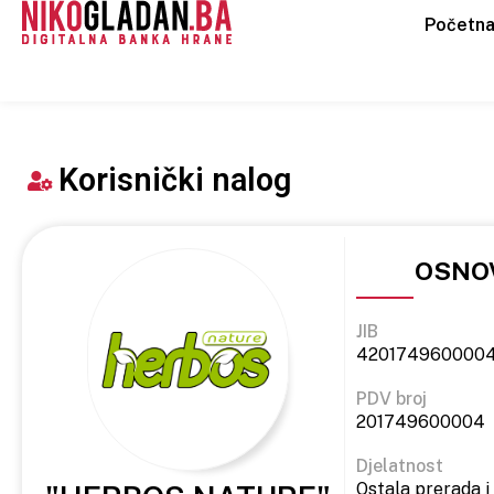
Početn
Korisnički nalog
OSNOV
JIB
420174960000
PDV broj
201749600004
Djelatnost
Ostala prerada i 