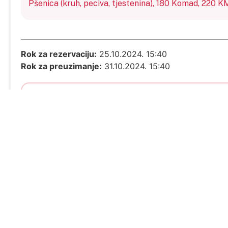
Pšenica (kruh, peciva, tjestenina),
180
Komad,
220 K
Rok za rezervaciju:
25.10.2024. 15:40
Rok za preuzimanje:
31.10.2024. 15:40
Uslovi dostave:
Donacija se preuzima u sjedištu d
Adresa preuzimanja:
PUT FAMOSA 38,
71210