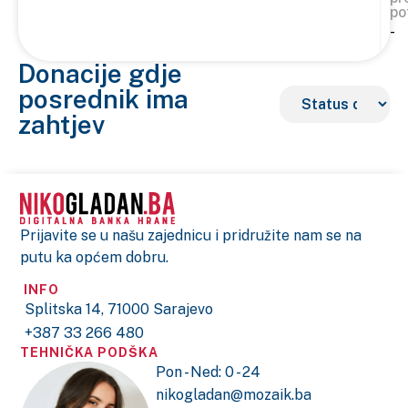
po
-
Donacije gdje
posrednik ima
zahtjev
Prijavite se u našu zajednicu i pridružite nam se na
putu ka općem dobru.
INFO
Splitska 14, 71000 Sarajevo
+387 33 266 480
TEHNIČKA PODŠKA
Pon - Ned: 0 - 24
nikogladan@mozaik.ba