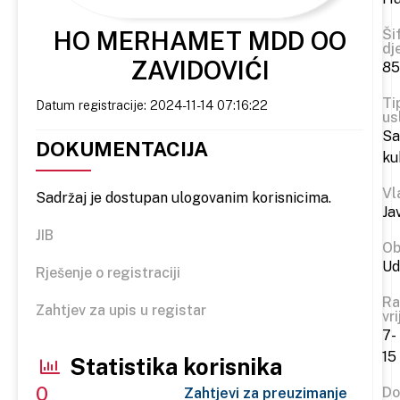
HO MERHAMET MDD OO
Ši
dj
ZAVIDOVIĆI
85
Ti
Datum registracije: 2024-11-14 07:16:22
us
S
DOKUMENTACIJA
ku
Vl
Sadržaj je dostupan ulogovanim korisnicima.
Ja
JIB
Ob
Ud
Rješenje o registraciji
Ra
Zahtjev za upis u registar
vr
7-
15
Statistika korisnika
0
Do
Zahtjevi za preuzimanje