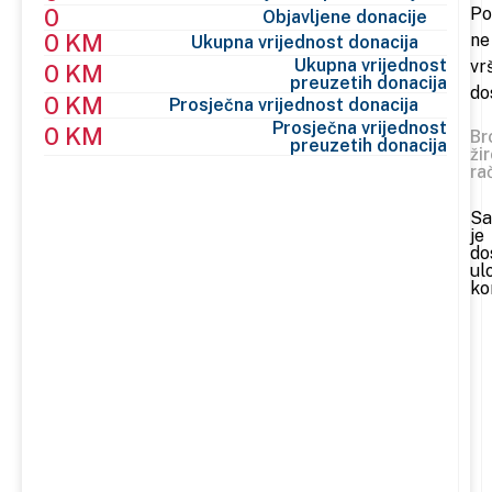
0
Po
Objavljene donacije
0 KM
ne
Ukupna vrijednost donacija
Ukupna vrijednost
vr
0 KM
preuzetih donacija
do
0 KM
Prosječna vrijednost donacija
Prosječna vrijednost
0 KM
Br
preuzetih donacija
ži
ra
Sa
je
do
ul
ko