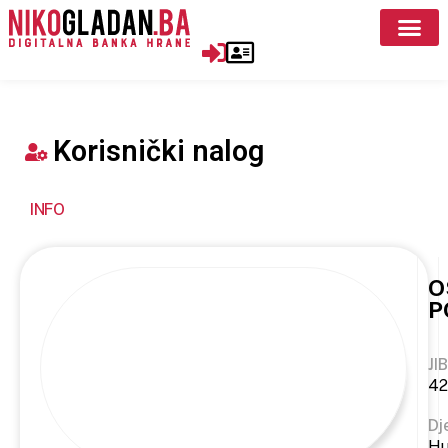
Korisnički nalog
INFO
O
P
JIB
42
Dj
Hu