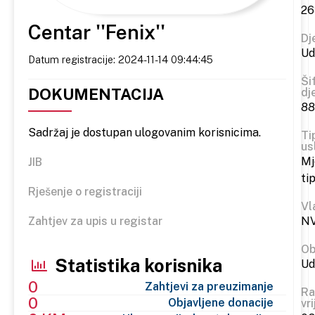
26
Centar ''Fenix''
Dj
Ud
Datum registracije: 2024-11-14 09:44:45
Ši
DOKUMENTACIJA
dj
88
Sadržaj je dostupan ulogovanim korisnicima.
Ti
us
Mj
JIB
ti
Rješenje o registraciji
Vl
Zahtjev za upis u registar
N
Ob
Statistika korisnika
Ud
0
Zahtjevi za preuzimanje
Ra
0
Objavljene donacije
vr