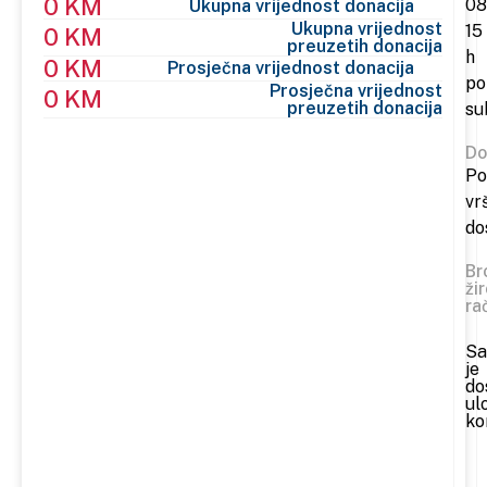
0 KM
08
Ukupna vrijednost donacija
Ukupna vrijednost
15
0 KM
preuzetih donacija
h
0 KM
Prosječna vrijednost donacija
po
Prosječna vrijednost
0 KM
preuzetih donacija
su
Do
Po
vr
do
Br
ži
ra
Sa
je
do
ul
ko