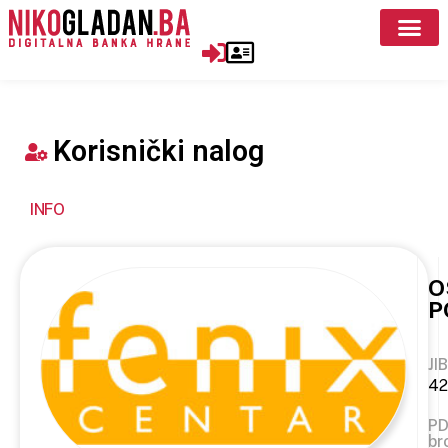
Korisnički nalog
INFO
O
P
JIB
42
P
br