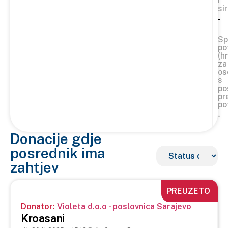
i
si
-
Sp
po
(h
za
os
s
po
pr
po
-
Donacije gdje
posrednik ima
zahtjev
PREUZETO
Donator:
Violeta d.o.o - poslovnica Sarajevo
Kroasani