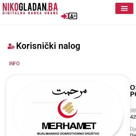
Korisnički nalog
INFO
O
P
JIB
42
Dj
Dj