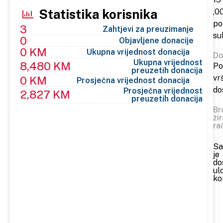
Statistika korisnika
,0
po
3
Zahtjevi za preuzimanje
su
0
Objavljene donacije
0 KM
Ukupna vrijednost donacija
Do
Ukupna vrijednost
8,480 KM
Po
preuzetih donacija
vr
0 KM
Prosječna vrijednost donacija
do
Prosječna vrijednost
2,827 KM
preuzetih donacija
Br
ži
ra
Sa
je
do
ul
ko