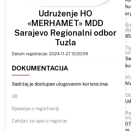
hu
Udruženje HO
or
«MERHAMET» MDD
Ši
dj
Sarajevo Regionalni odbor
85
Tuzla
Ti
us
Datum registracije: 2024-11-21 10:20:09
S
ku
DOKUMENTACIJA
Vl
N
Sadržaj je dostupan ulogovanim korisnicima.
Ob
JIB
Ud
Rješenje o registraciji
Ra
vr
Zahtjev za upis u registar
07
15