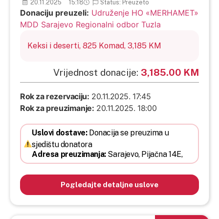
20.11.2025
15:18
Status: Preuzeto
Donaciju preuzeli:
Udruženje HO «MERHAMET»
MDD Sarajevo Regionalni odbor Tuzla
Keksi i deserti,
825
Komad,
3,185 KM
Vrijednost donacije:
3,185.00 KM
Rok za rezervaciju:
20.11.2025. 17:45
Rok za preuzimanje:
20.11.2025. 18:00
Uslovi dostave:
Donacija se preuzima u
sjedištu donatora
Adresa preuzimanja:
Sarajevo,
Pijačna 14E,
Pogledajte detaljne uslove