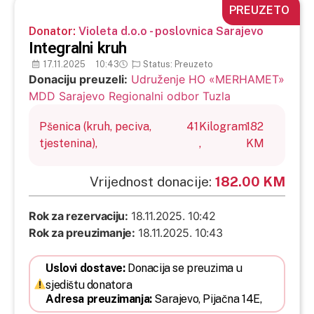
PREUZETO
Donator:
Violeta d.o.o - poslovnica Sarajevo
Integralni kruh
17.11.2025
10:43
Status: Preuzeto
Donaciju preuzeli:
Udruženje HO «MERHAMET»
MDD Sarajevo Regionalni odbor Tuzla
Pšenica (kruh, peciva,
41
Kilogram
182
tjestenina),
,
KM
Vrijednost donacije:
182.00 KM
Rok za rezervaciju:
18.11.2025. 10:42
Rok za preuzimanje:
18.11.2025. 10:43
Uslovi dostave:
Donacija se preuzima u
sjedištu donatora
Adresa preuzimanja:
Sarajevo,
Pijačna 14E,