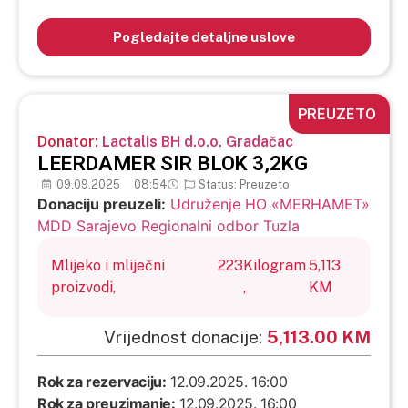
Pogledajte detaljne uslove
PREUZETO
Donator:
Lactalis BH d.o.o. Gradačac
LEERDAMER SIR BLOK 3,2KG
09.09.2025
08:54
Status: Preuzeto
Donaciju preuzeli:
Udruženje HO «MERHAMET»
MDD Sarajevo Regionalni odbor Tuzla
Mlijeko i mliječni
223
Kilogram
5,113
proizvodi,
,
KM
Vrijednost donacije:
5,113.00 KM
Rok za rezervaciju:
12.09.2025. 16:00
Rok za preuzimanje:
12.09.2025. 16:00