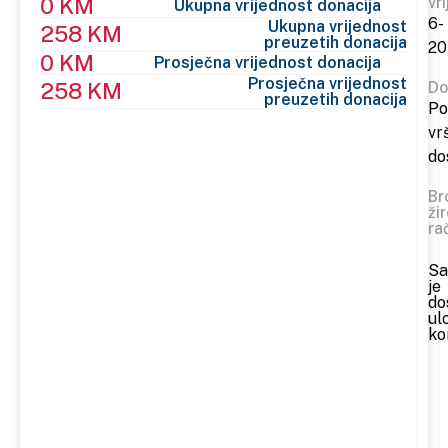
0 KM
vr
Ukupna vrijednost donacija
6-
Ukupna vrijednost
258 KM
preuzetih donacija
20
0 KM
Prosječna vrijednost donacija
Prosječna vrijednost
258 KM
Do
preuzetih donacija
Po
vr
do
Br
ži
ra
Sa
je
do
ul
ko