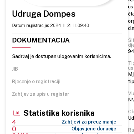
os
Udruga Dompes
čl
or
Datum registracije: 2024-11-21 11:09:40
d.n
DOKUMENTACIJA
Ši
dj
94
Sadržaj je dostupan ulogovanim korisnicima.
Ti
us
JIB
Mj
Rješenje o registraciji
ti
Vl
Zahtjev za upis u registar
N
Statistika korisnika
Ob
Ud
4
Zahtjevi za preuzimanje
0
Objavljene donacije
Ra