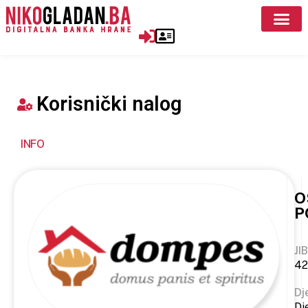
Korisnički nalog
INFO
O
P
JIB
42
Dj
Dj