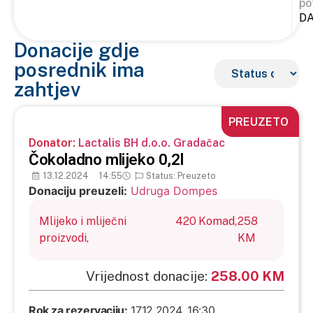
po
D
Donacije gdje
posrednik ima
zahtjev
PREUZETO
Donator:
Lactalis BH d.o.o. Gradačac
Čokoladno mlijeko 0,2l
13.12.2024
14:55
Status: Preuzeto
Donaciju preuzeli:
Udruga Dompes
Mlijeko i mliječni
420
Komad,
258
proizvodi,
KM
Vrijednost donacije:
258.00 KM
Rok za rezervaciju:
17.12.2024. 16:30