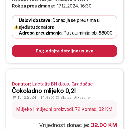
Rok za preuzimanje:
17.12.2024. 16:30
Uslovi dostave:
Donacija se preuzima u
sjedištu donatora
Adresa preuzimanja:
Put aluminija bb,
88000
Pogledajte detaljne uslove
Donator:
Lactalis BH d.o.o. Gradačac
Čokoladno mlijeko 0,2l
13.12.2024
14:47
Status: Otkazano
Mlijeko i mliječni proizvodi,
72
Komad,
32 KM
Vrijednost donacije:
32.00 KM