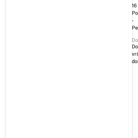
16
Po
-
Pe
Do
Do
vr
do