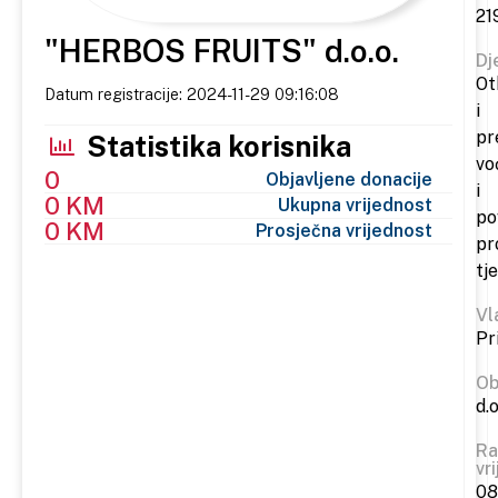
21
"HERBOS FRUITS" d.o.o.
Dj
Ot
Datum registracije: 2024-11-29 09:16:08
i
pr
Statistika korisnika
vo
0
Objavljene donacije
i
0 KM
Ukupna vrijednost
po
0 KM
Prosječna vrijednost
pr
tj
Vl
Pr
Ob
d.o
Ra
vr
08