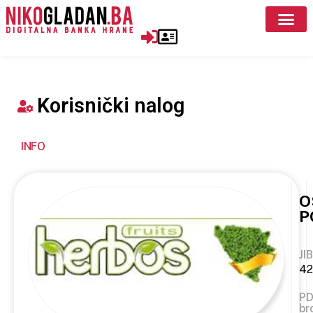
Korisnički nalog
INFO
O
P
JIB
42
P
br