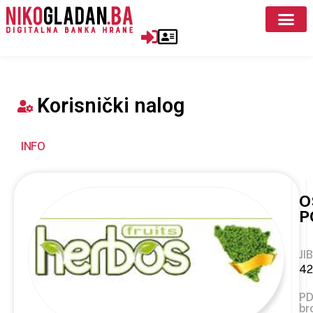
Korisnički nalog
INFO
O
P
JIB
42
P
br