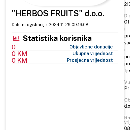
21
"HERBOS FRUITS" d.o.o.
Dj
Ot
Datum registracije: 2024-11-29 09:16:08
i
pr
Statistika korisnika
vo
0
Objavljene donacije
i
0 KM
Ukupna vrijednost
po
0 KM
Prosječna vrijednost
pr
tj
Vl
Pr
Ob
d.o
Ra
vr
08