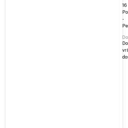
16
Po
-
Pe
Do
Do
vr
do