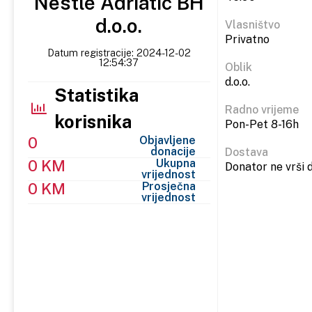
Nestlé Adriatic BH
d.o.o.
Vlasništvo
Privatno
Datum registracije: 2024-12-02
12:54:37
Oblik
d.o.o.
Statistika
Radno vrijeme
korisnika
Pon-Pet 8-16h
0
Objavljene
donacije
Dostava
0 KM
Ukupna
Donator ne vrši 
vrijednost
0 KM
Prosječna
vrijednost