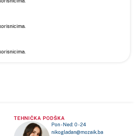
orisnicima.
orisnicima.
orisnicima.
TEHNIČKA PODŠKA
Pon - Ned: 0 - 24
nikogladan@mozaik.ba