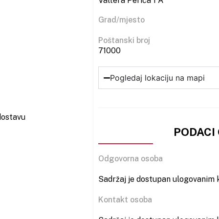
Valtera Perića 1 A
Grad/mjesto
Poštanski broj
71000
Pogledaj lokaciju na mapi
dostavu
PODACI
Odgovorna osoba
Sadržaj je dostupan ulogovanim k
Kontakt osoba