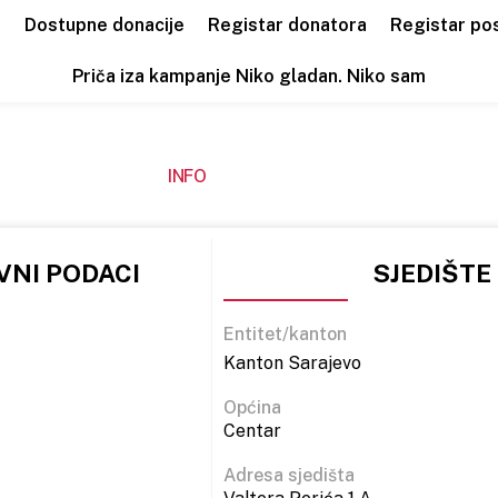
a
Dostupne donacije
Registar donatora
Registar po
Priča iza kampanje Niko gladan. Niko sam
INFO
NI PODACI
SJEDIŠTE
Entitet/kanton
Kanton Sarajevo
Općina
Centar
Adresa sjedišta