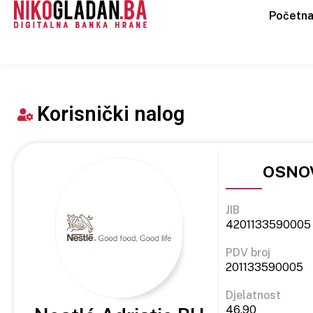
Početn
Korisnički nalog
OSNOV
JIB
4201133590005
PDV broj
201133590005
Djelatnost
46.90