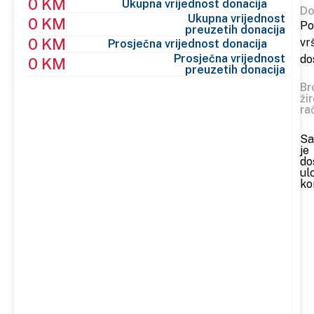
0 KM
Ukupna vrijednost donacija
Do
Ukupna vrijednost
0 KM
Po
preuzetih donacija
0 KM
vr
Prosječna vrijednost donacija
Prosječna vrijednost
do
0 KM
preuzetih donacija
Br
ži
ra
Sa
je
do
ul
ko