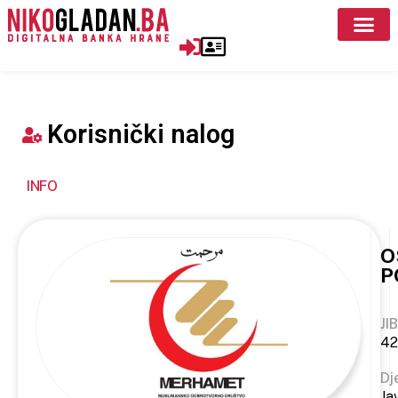
Korisnički nalog
INFO
O
P
JIB
42
Dj
Ja