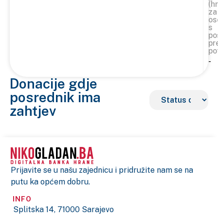
(h
za
os
s
po
pr
po
-
Donacije gdje
posrednik ima
zahtjev
Prijavite se u našu zajednicu i pridružite nam se na
putu ka općem dobru.
INFO
Splitska 14, 71000 Sarajevo