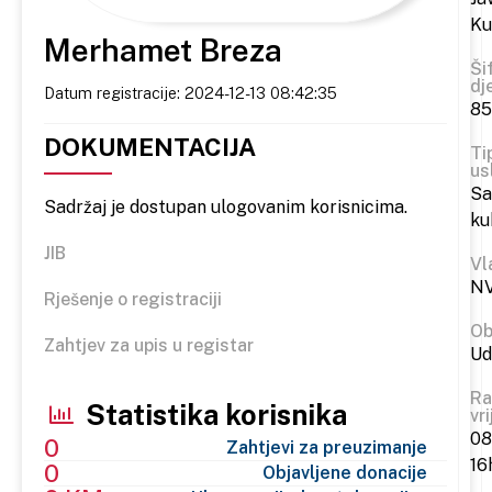
Ku
Merhamet Breza
Ši
dj
Datum registracije: 2024-12-13 08:42:35
85
DOKUMENTACIJA
Ti
us
S
Sadržaj je dostupan ulogovanim korisnicima.
ku
JIB
Vl
N
Rješenje o registraciji
Ob
Zahtjev za upis u registar
Ud
Ra
Statistika korisnika
vr
08
0
Zahtjevi za preuzimanje
16
0
Objavljene donacije