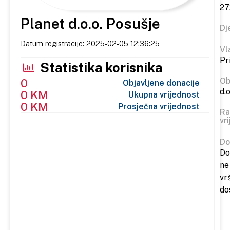
27
Planet d.o.o. Posušje
Dj
Datum registracije: 2025-02-05 12:36:25
Vl
Pr
Statistika korisnika
Ob
0
Objavljene donacije
d.o
0 KM
Ukupna vrijednost
0 KM
Prosječna vrijednost
Ra
vr
Do
Do
ne
vr
do