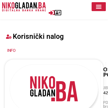
Korisnički nalog
INFO
O
P
JIB
42
P
br