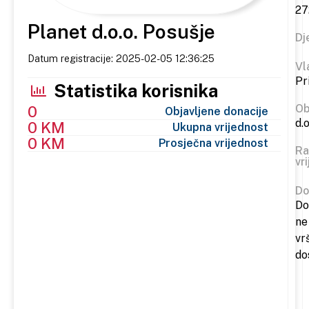
27
Planet d.o.o. Posušje
Dj
Datum registracije: 2025-02-05 12:36:25
Vl
Pr
Statistika korisnika
Ob
0
Objavljene donacije
d.o
0 KM
Ukupna vrijednost
0 KM
Prosječna vrijednost
Ra
vr
Do
Do
ne
vr
do