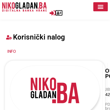
Korisnički nalog
INFO
O
P
JIB
42
P
br