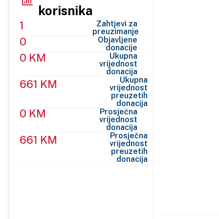
korisnika
1
Zahtjevi za
preuzimanje
0
Objavljene
donacije
0 KM
Ukupna
vrijednost
donacija
Ukupna
661 KM
vrijednost
preuzetih
donacija
0 KM
Prosječna
vrijednost
donacija
Prosječna
661 KM
vrijednost
preuzetih
donacija