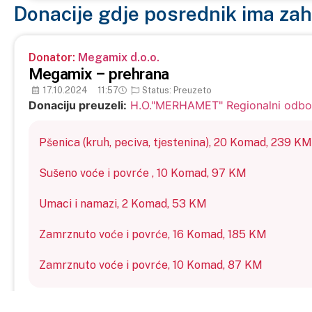
Donacije gdje posrednik ima zah
Donator:
Megamix d.o.o.
Megamix – prehrana
17.10.2024
11:57
Status: Preuzeto
Donaciju preuzeli:
H.O."MERHAMET" Regionalni odbo
Pšenica (kruh, peciva, tjestenina),
20
Komad,
239 KM
Sušeno voće i povrće ,
10
Komad,
97 KM
Umaci i namazi,
2
Komad,
53 KM
Zamrznuto voće i povrće,
16
Komad,
185 KM
Zamrznuto voće i povrće,
10
Komad,
87 KM