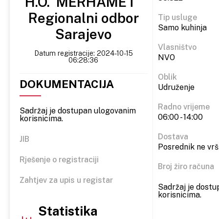
H.O."MERHAMET"
Regionalni odbor
Tip usluge
Samo kuhinja
Sarajevo
Vlasništvo
Datum registracije: 2024-10-15
NVO
06:28:36
Oblik
DOKUMENTACIJA
Udruženje
Radno vrijeme
Sadržaj je dostupan ulogovanim
06:00 - 14:00
korisnicima.
Dostava
JIB
Posrednik ne vrš
Rješenje o registraciji
Broj žiro računa
Zahtjev za upis u registar
Sadržaj je dost
korisnicima.
Statistika