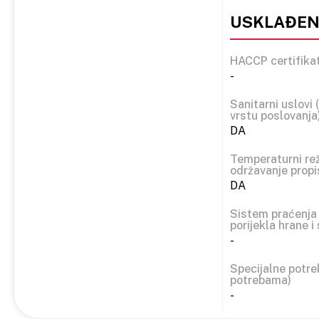
USKLAĐENO
HACCP certifikat
-
Sanitarni uslovi
vrstu poslovanja
DA
Temperaturni re
održavanje prop
DA
Sistem praćenja 
porijekla hrane i 
-
Specijalne potr
potrebama)
-