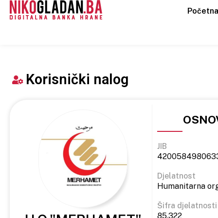
Početn
Korisnički nalog
OSNOV
JIB
420058498063
Djelatnost
Humanitarna org
Šifra djelatnosti
85.322