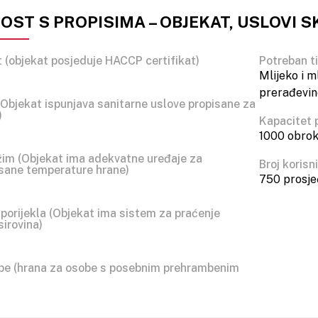
ST S PROPISIMA – OBJEKAT, USLOVI S
 (objekat posjeduje HACCP certifikat)
Potreban t
Mlijeko i m
prerađevine
 (Objekat ispunjava sanitarne uslove propisane za
)
Kapacitet 
1000 obro
žim (Objekat ima adekvatne uređaje za
Broj korisn
isane temperature hrane)
750 prosje
porijekla (Objekat ima sistem za praćenje
sirovina)
ebe (hrana za osobe s posebnim prehrambenim