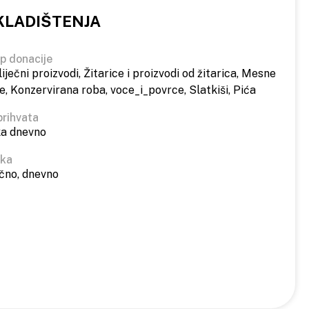
KLADIŠTENJA
ip donacije
liječni proizvodi, Žitarice i proizvodi od žitarica, Mesne
, Konzervirana roba, voce_i_povrce, Slatkiši, Pića
prihvata
ka dnevno
ika
čno, dnevno