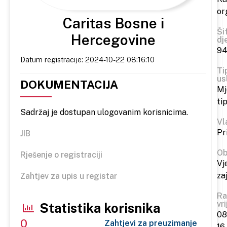
or
Caritas Bosne i
Ši
Hercegovine
dj
94
Datum registracije: 2024-10-22 08:16:10
Ti
us
DOKUMENTACIJA
Mj
ti
Sadržaj je dostupan ulogovanim korisnicima.
Vl
Pr
JIB
Ob
Rješenje o registraciji
Vj
za
Zahtjev za upis u registar
Ra
vr
Statistika korisnika
08
0
Zahtjevi za preuzimanje
16