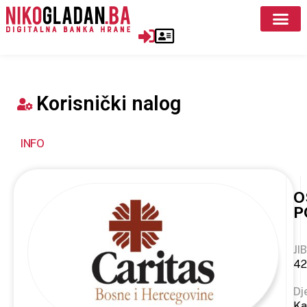
Korisnički nalog
INFO
O
P
JIB
42
Dj
Ka