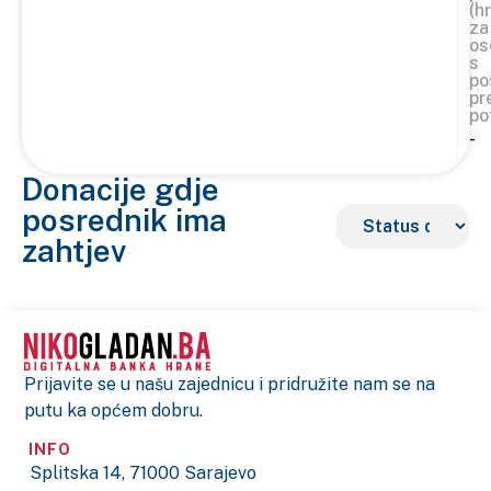
(h
za
os
s
po
pr
po
-
Donacije gdje
posrednik ima
zahtjev
Prijavite se u našu zajednicu i pridružite nam se na
putu ka općem dobru.
INFO
Splitska 14, 71000 Sarajevo