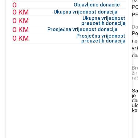
0
Objavljene donacije
P
0 KM
Ukupna vrijednost donacija
P
Ukupna vrijednost
0 KM
preuzetih donacija
Do
0 KM
Prosječna vrijednost donacija
Po
Prosječna vrijednost
0 KM
preuzetih donacija
ne
vr
do
Br
ži
ra
Sa
je
do
ul
ko