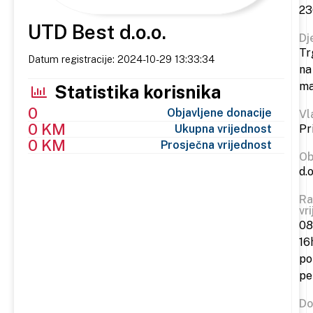
23
UTD Best d.o.o.
Dj
Tr
Datum registracije: 2024-10-29 13:33:34
na
ma
Statistika korisnika
0
Objavljene donacije
Vl
0 KM
Ukupna vrijednost
Pr
0 KM
Prosječna vrijednost
Ob
d.o
Ra
vr
08
16
po
pe
Do