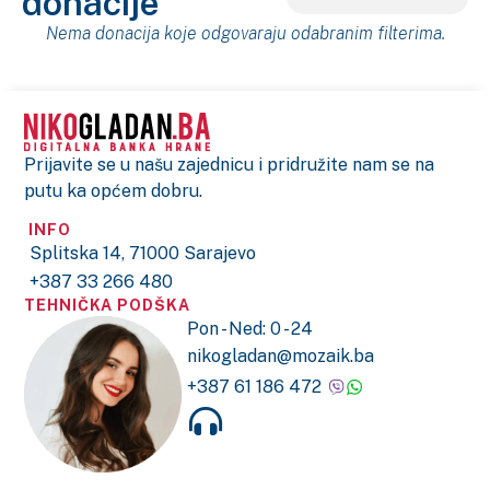
donacije
Nema donacija koje odgovaraju odabranim filterima.
Prijavite se u našu zajednicu i pridružite nam se na
putu ka općem dobru.
INFO
Splitska 14, 71000 Sarajevo
+387 33 266 480
TEHNIČKA PODŠKA
Pon - Ned: 0 - 24
nikogladan@mozaik.ba
+387 61 186 472