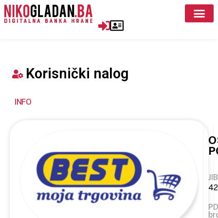
Korisnički nalog
INFO
O
P
JIB
42
P
br