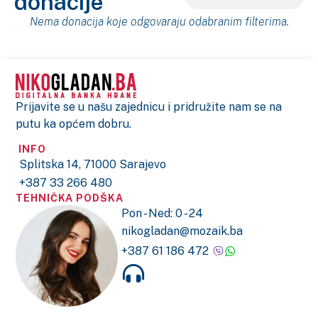
donacije
Nema donacija koje odgovaraju odabranim filterima.
Prijavite se u našu zajednicu i pridružite nam se na
putu ka općem dobru.
INFO
Splitska 14, 71000 Sarajevo
+387 33 266 480
TEHNIČKA PODŠKA
Pon - Ned: 0 - 24
nikogladan@mozaik.ba
+387 61 186 472