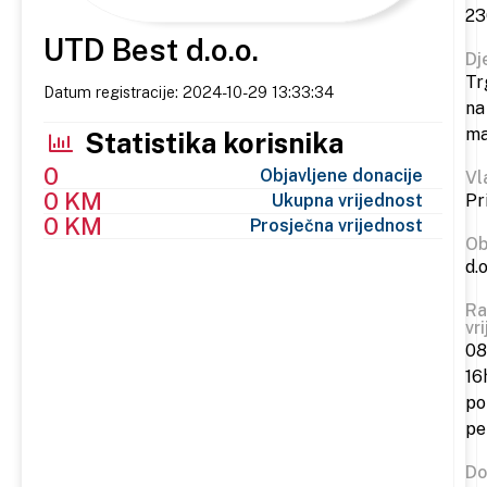
23
UTD Best d.o.o.
Dj
Tr
Datum registracije: 2024-10-29 13:33:34
na
ma
Statistika korisnika
0
Objavljene donacije
Vl
0 KM
Ukupna vrijednost
Pr
0 KM
Prosječna vrijednost
Ob
d.o
Ra
vr
08
16
po
pe
Do