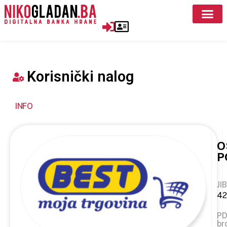
Korisnički nalog
INFO
O
P
JIB
42
P
br