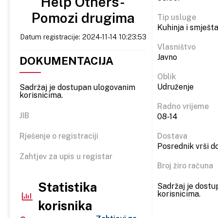
Help Others-
Pomozi drugima
Tip usluge
Kuhinja i smješta
Datum registracije: 2024-11-14 10:23:53
Vlasništvo
Javno
DOKUMENTACIJA
Oblik
Udruženje
Sadržaj je dostupan ulogovanim
korisnicima.
Radno vrijeme
JIB
08-14
Rješenje o registraciji
Dostava
Posrednik vrši d
Zahtjev za upis u registar
Broj žiro računa
Statistika
Sadržaj je dost
korisnicima.
korisnika