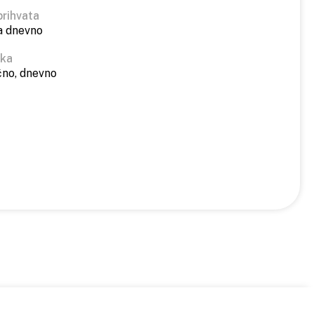
prihvata
a dnevno
ika
čno, dnevno