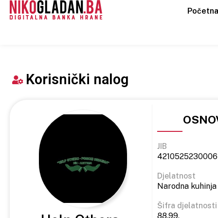
Početn
Korisnički nalog
OSNOV
JIB
4210525230006
Djelatnost
Narodna kuhinja
Šifra djelatnosti
88.99.