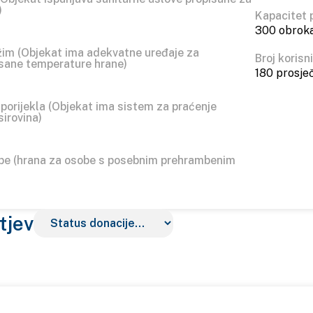
)
Kapacitet 
300 obrok
žim (Objekat ima adekvatne uređaje za
Broj korisn
isane temperature hrane)
180 prosje
porijekla (Objekat ima sistem za praćenje
sirovina)
ebe (hrana za osobe s posebnim prehrambenim
tjev