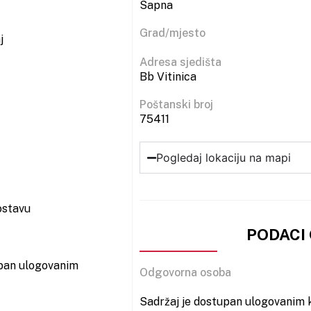
Sapna
Grad/mjesto
j
Adresa sjedišta
Bb Vitinica
Poštanski broj
75411
Pogledaj lokaciju na mapi
ostavu
PODACI
upan ulogovanim
Odgovorna osoba
Sadržaj je dostupan ulogovanim k