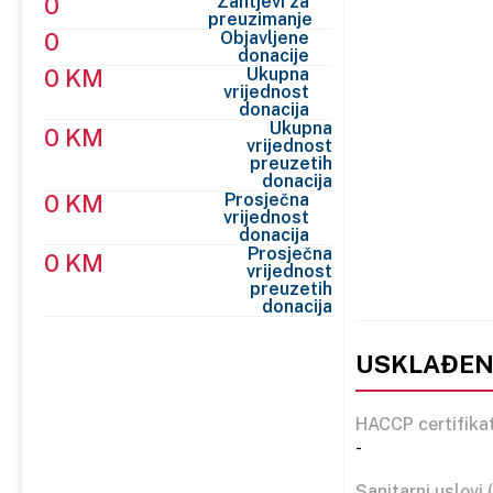
0
Zahtjevi za
preuzimanje
0
Objavljene
donacije
0 KM
Ukupna
vrijednost
donacija
Ukupna
0 KM
vrijednost
preuzetih
donacija
0 KM
Prosječna
vrijednost
donacija
Prosječna
0 KM
vrijednost
preuzetih
donacija
USKLAĐENO
HACCP certifikat
-
Sanitarni uslovi