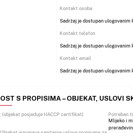
Kontakt osoba
Sadržaj je dostupan ulogovanim k
Kontakt telefon
Sadržaj je dostupan ulogovanim k
Kontakt email
Sadržaj je dostupan ulogovanim k
ST S PROPISIMA – OBJEKAT, USLOVI S
 (objekat posjeduje HACCP certifikat)
Potreban t
Mlijeko i m
prerađevine
 (Objekat ispunjava sanitarne uslove propisane za