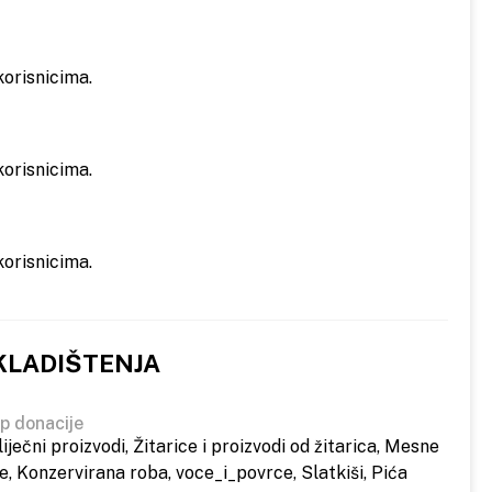
orisnicima.
orisnicima.
orisnicima.
KLADIŠTENJA
ip donacije
liječni proizvodi, Žitarice i proizvodi od žitarica, Mesne
, Konzervirana roba, voce_i_povrce, Slatkiši, Pića