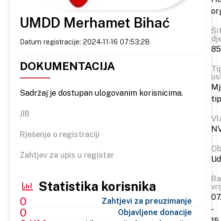
or
UMDD Merhamet Bihać
Ši
dj
Datum registracije: 2024-11-16 07:53:28
85
DOKUMENTACIJA
Ti
us
Mj
Sadržaj je dostupan ulogovanim korisnicima.
ti
JIB
Vl
N
Rješenje o registraciji
Ob
Zahtjev za upis u registar
Ud
Ra
Statistika korisnika
vr
07
0
Zahtjevi za preuzimanje
-
0
Objavljene donacije
15