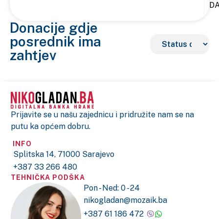
D
Donacije gdje
posrednik ima
zahtjev
Prijavite se u našu zajednicu i pridružite nam se na
putu ka općem dobru.
INFO
Splitska 14, 71000 Sarajevo
+387 33 266 480
TEHNIČKA PODŠKA
Pon - Ned: 0 - 24
nikogladan@mozaik.ba
+387 61 186 472