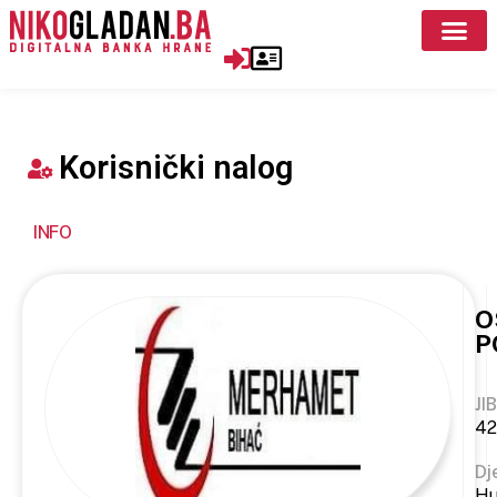
Korisnički nalog
INFO
O
P
JIB
42
Dj
Hu