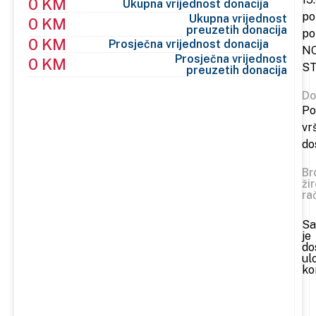
0 KM
Ukupna vrijednost donacija
po
Ukupna vrijednost
0 KM
preuzetih donacija
po
0 KM
Prosječna vrijednost donacija
N
Prosječna vrijednost
0 KM
S
preuzetih donacija
Do
Po
vr
do
Br
ži
ra
Sa
je
do
ul
ko